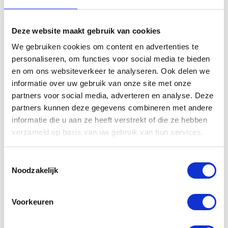
Praktische en financiële last: twee
Deze website maakt gebruik van cookies
woonruimtes onderhouden kan duur zijn,
We gebruiken cookies om content en advertenties te
vooral als er een extra woning nodig is.
personaliseren, om functies voor social media te bieden
Afstemming en communicatie: duidelijke
en om ons websiteverkeer te analyseren. Ook delen we
afspraken over de financiën, het huishouden en
informatie over uw gebruik van onze site met onze
partners voor social media, adverteren en analyse. Deze
de opvoeding zijn essentieel.
partners kunnen deze gegevens combineren met andere
Emotionele belasting: sommige ouders vinden
informatie die u aan ze heeft verstrekt of die ze hebben
het moeilijk om een gedeelde woonruimte
verzameld op basis van uw gebruik van hun services.
met hun ex-partner te blijven gebruiken, wat
Toestemmingsselectie
spanningen kan veroorzaken.
Noodzakelijk
Voorkeuren