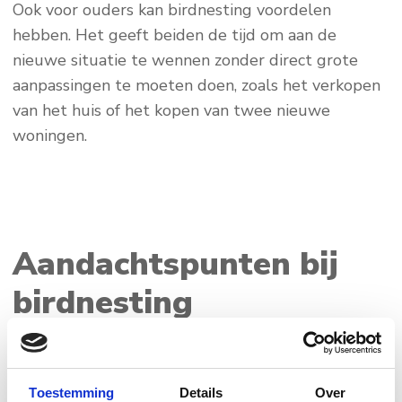
Ook voor ouders kan birdnesting voordelen
hebben. Het geeft beiden de tijd om aan de
nieuwe situatie te wennen zonder direct grote
aanpassingen te moeten doen, zoals het verkopen
van het huis of het kopen van twee nieuwe
woningen.
Aandachtspunten bij
birdnesting
Naast de voordelen kan birdnesting ook een aantal
uitdagingen met zich meebrengen:
Toestemming
Details
Over