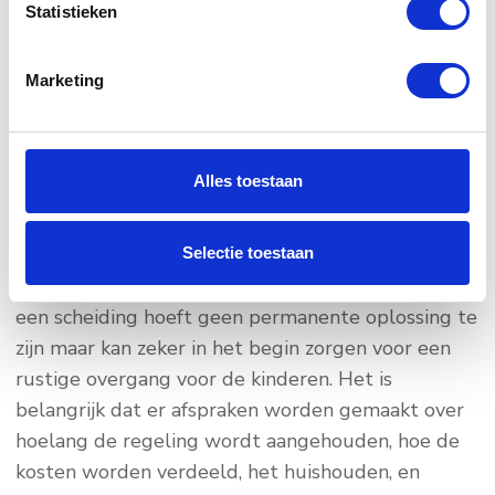
Is birdnesting een
Statistieken
geschikte oplossing?
Marketing
Of birdnesting voor jullie scheiding de juiste keuze
is, hangt af van jullie specifieke situatie. Het werkt
Alles toestaan
vooral goed als beide ouders in staat zijn om goed
te communiceren en gezamenlijke afspraken na te
leven. Daarnaast moet er financiële ruimte zijn om
Selectie toestaan
een tweede woonoptie te regelen. Birdnesting bij
een scheiding hoeft geen permanente oplossing te
zijn maar kan zeker in het begin zorgen voor een
rustige overgang voor de kinderen. Het is
belangrijk dat er afspraken worden gemaakt over
hoelang de regeling wordt aangehouden, hoe de
kosten worden verdeeld, het huishouden, en