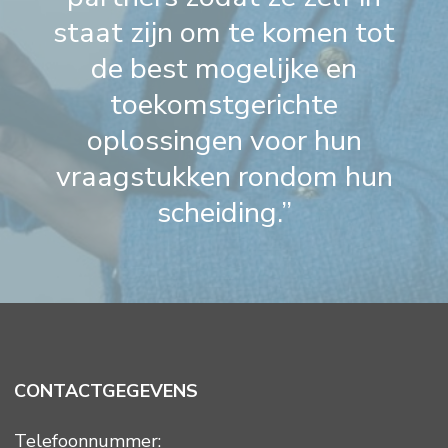
staat zijn om te komen tot
de best mogelijke en
toekomstgerichte
oplossingen voor hun
vraagstukken rondom hun
scheiding.”
CONTACTGEGEVENS
Telefoonnummer: