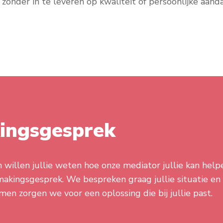
 zonder in te leveren op kwaliteit of persoonlijke aand
kingsgesprek
 willen jullie weten hoe onze mediator jullie kan he
smakingsgesprek. We bespreken graag jullie situatie en
 zorgen we voor een oplossing die bij jullie past.