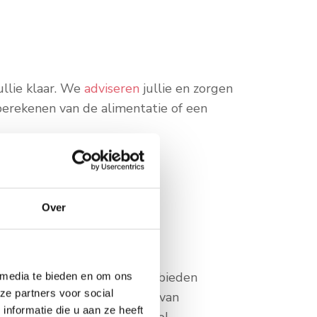
ullie klaar. We
adviseren
jullie en zorgen
rberekenen van de alimentatie of een
Over
 We leggen alles helder uit, bieden
 media te bieden en om ons
ze partners voor social
llie te helpen bij het maken van
nformatie die u aan ze heeft
, en kunnen jullie allebei vol