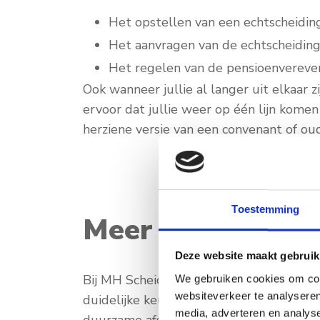
Het opstellen van een echtscheidi
Het aanvragen van de echtscheiding
Het regelen van de pensioenvereve
Ook wanneer jullie al langer uit elkaar z
ervoor dat jullie weer op één lijn komen
herziene versie van een convenant of ou
Toestemming
Meer dan alleen 
Deze website maakt gebruik
Bij MH Scheiden vinden we het ook belang
We gebruiken cookies om cont
websiteverkeer te analyseren
duidelijke keuzes en geven inzicht in de 
media, adverteren en analys
duurzame afspraken waar jullie beiden ach