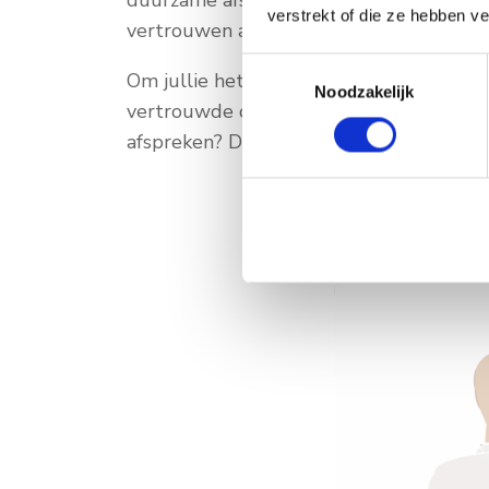
verstrekt of die ze hebben v
vertrouwen aan een nieuwe toekomst b
Toestemmingsselectie
Om jullie het zo comfortabel mogelijk te
Noodzakelijk
vertrouwde omgeving waarin jullie je op
afspreken? Dan regelen wij een geschikte