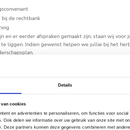
ngsconvenant
 bij de rechtbank
ning
ijn en er eerder afspraken gemaakt zijn, staan wij voor j
 te liggen. Indien gewenst helpen we jullie bij het he
derschapsplan.
Details
mediation
 van cookies
rijk dat jullie precies weten waar jullie aan toe zijn.
ent en advertenties te personaliseren, om functies voor social
. Ook delen we informatie over uw gebruik van onze site met on
juridische aspecten van de scheiding. Ons doel is om ju
e. Deze partners kunnen deze gegevens combineren met andere i
ter staan. Zo krijgen jullie snel weer rust en overzicht