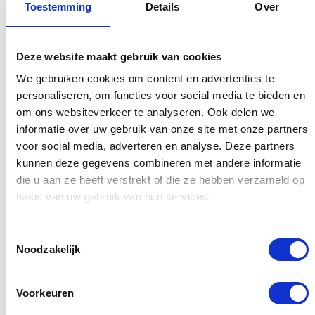
Toestemming
Details
Over
manier afwikkelt? Laat je gegevens achter voor
een vrijblijvende kennismaking. We bespreken
jullie specifieke situatie en kijken direct hoe we de
Deze website maakt gebruik van cookies
beste oplossing kunnen vinden voor jullie
We gebruiken cookies om content en advertenties te
woontoekomst.
personaliseren, om functies voor social media te bieden en
om ons websiteverkeer te analyseren. Ook delen we
informatie over uw gebruik van onze site met onze partners
voor social media, adverteren en analyse. Deze partners
kunnen deze gegevens combineren met andere informatie
die u aan ze heeft verstrekt of die ze hebben verzameld op
Dit veld is bedoeld voor
basis van uw gebruik van hun services.
validatiedoeleinden en moet niet worden
gewijzigd.
Toestemmingsselectie
Noodzakelijk
Voorkeuren