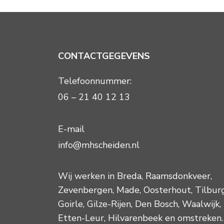
CONTACTGEGEVENS
Telefoonnummer:
06 – 21 40 12 13
E-mail
info@mhscheiden.nl
Wij werken in
Breda
,
Raamsdonkveer
,
Zevenbergen
,
Made
,
Oosterhout
,
Tilbur
Goirle
,
Gilze-Rijen
,
Den Bosch
,
Waalwijk
,
Etten-Leur
,
Hilvarenbeek
en omstreken.