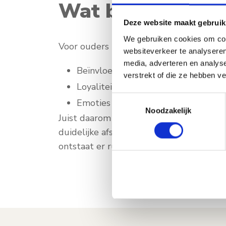
Wat betekent dit
Deze website maakt gebruik
We gebruiken cookies om cont
Voor ouders kan deze verandering spanne
websiteverkeer te analyseren
media, adverteren en analys
Beïnvloeding van het kind
verstrekt of die ze hebben v
Loyaliteitsconflicten
Toestemmingsselectie
Emoties die moeilijk zijn om te hore
Noodzakelijk
Juist daarom is begeleiding belangrijk.
duidelijke afspraken en het opstellen v
ontstaat er rust, duidelijkheid en aandac