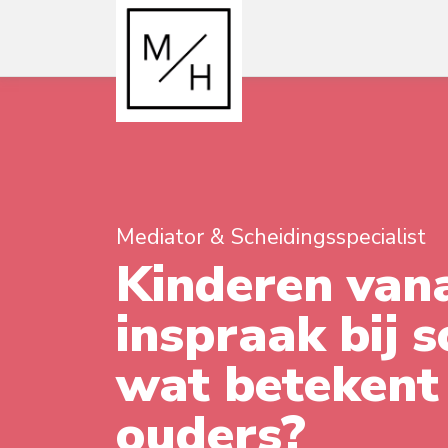
Mediator & Scheidingsspecialist
Kinderen vana
inspraak bij s
wat betekent 
ouders?