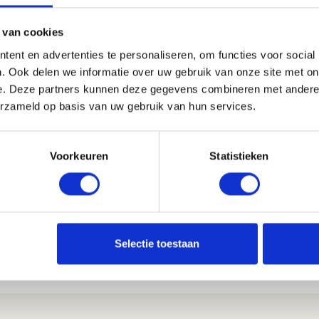
 voor ouders?
 van cookies
ent en advertenties te personaliseren, om functies voor social
nd zijn. Veelgehoorde zorgen zijn:
. Ook delen we informatie over uw gebruik van onze site met on
e. Deze partners kunnen deze gegevens combineren met andere i
erzameld op basis van uw gebruik van hun services.
n
Voorkeuren
Statistieken
 Bij MH Scheiden begeleiden we ouders bij scheiden me
an een
ouderschapsplan
waarin de stem van het kind z
ht voor het hele gezin.
Selectie toestaan