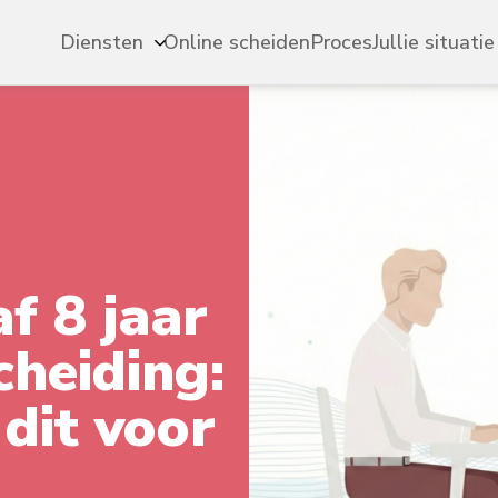
Diensten
Online scheiden
Proces
Jullie situatie
f 8 jaar
cheiding:
dit voor