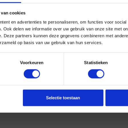
 van cookies
ent en advertenties te personaliseren, om functies voor social
. Ook delen we informatie over uw gebruik van onze site met on
BEREIKBAARHEID
B
e. Deze partners kunnen deze gegevens combineren met andere i
erzameld op basis van uw gebruik van hun services.
Telefonisch:
Kv
Ma: 09:00 – 20:00 uur
Voorkeuren
Statistieken
Di: 09:00 – 20:00 uur
Wo: 09:00 – 20:00 uur
Do: 09:00 – 20:00 uur
Vr: 09:00 – 20:00 uur
Selectie toestaan
Za: 10:00 – 17:00 uur
g
,