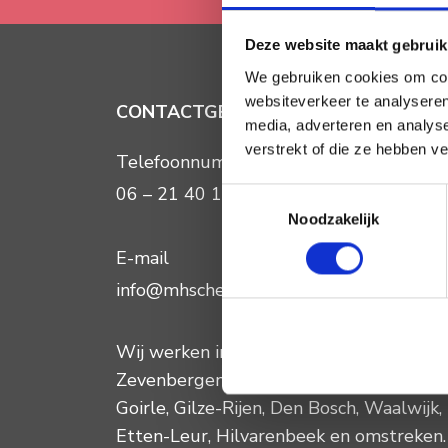
Deze website maakt gebruik
We gebruiken cookies om cont
websiteverkeer te analyseren
CONTACTGEGEVENS
media, adverteren en analys
verstrekt of die ze hebben v
Telefoonnummer:
06 – 21 40 12 13
Toestemmingsselectie
Noodzakelijk
E-mail
info@mhscheiden.nl
Wij werken in
Breda
,
Raamsdonkveer
,
Zevenbergen
,
Made
,
Oosterhout
,
Tilbur
Goirle
,
Gilze-Rijen
,
Den Bosch
,
Waalwijk
,
Etten-Leur
,
Hilvarenbeek
en omstreken.