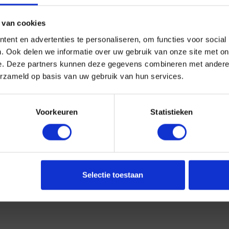
 van cookies
ent en advertenties te personaliseren, om functies voor social
. Ook delen we informatie over uw gebruik van onze site met on
BEREIKBAARHEID
B
e. Deze partners kunnen deze gegevens combineren met andere i
erzameld op basis van uw gebruik van hun services.
Telefonisch:
Kv
Ma: 09:00 – 20:00 uur
Voorkeuren
Statistieken
Di: 09:00 – 20:00 uur
Wo: 09:00 – 20:00 uur
Do: 09:00 – 20:00 uur
Vr: 09:00 – 20:00 uur
Selectie toestaan
Za: 10:00 – 17:00 uur
g
,