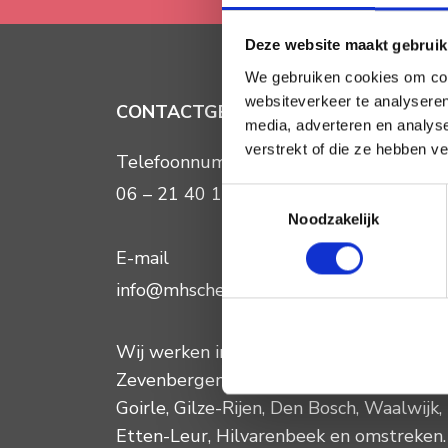
Deze website maakt gebruik
We gebruiken cookies om cont
websiteverkeer te analyseren
CONTACTGEGEVENS
media, adverteren en analys
verstrekt of die ze hebben v
Telefoonnummer:
06 – 21 40 12 13
Toestemmingsselectie
Noodzakelijk
E-mail
info@mhscheiden.nl
Wij werken in
Breda
,
Raamsdonkveer
,
Zevenbergen
,
Made
,
Oosterhout
,
Tilbur
Goirle
,
Gilze-Rijen
,
Den Bosch
,
Waalwijk
,
Etten-Leur
,
Hilvarenbeek
en omstreken.