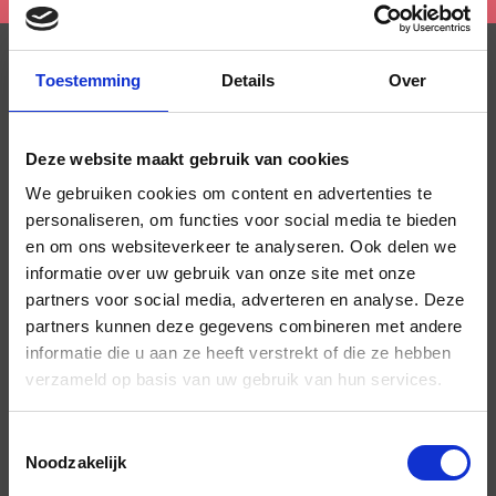
Toestemming
Details
Over
CONTACTGEGEVENS
Deze website maakt gebruik van cookies
Telefoonnummer:
We gebruiken cookies om content en advertenties te
06 – 21 40 12 13
personaliseren, om functies voor social media te bieden
en om ons websiteverkeer te analyseren. Ook delen we
informatie over uw gebruik van onze site met onze
E-mail
partners voor social media, adverteren en analyse. Deze
info@mhscheiden.nl
partners kunnen deze gegevens combineren met andere
informatie die u aan ze heeft verstrekt of die ze hebben
verzameld op basis van uw gebruik van hun services.
Wij werken in
Breda
,
Raamsdonkveer
,
Zevenbergen
,
Made
,
Oosterhout
,
Tilburg
,
Goirle
,
Toestemmingsselectie
Gilze-Rijen
,
Den Bosch
,
Waalwijk
,
Etten-Leur
,
Noodzakelijk
Hilvarenbeek
en omstreken.