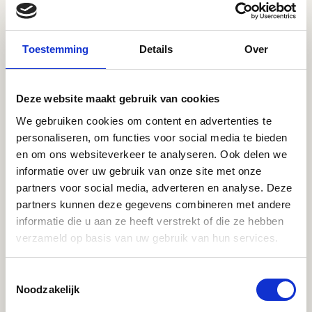
altijd hun ouders blijven en dat de liefde voor
hen onveranderd blijft.
Toestemming
Details
Over
Bied ruimte en nabijheid:
na het nieuws
hebben kinderen tijd nodig. Of ze nu behoefte
hebben aan een knuffel, even boos willen zijn
Deze website maakt gebruik van cookies
of juist stilvallen: laat het er zijn. Ze komen
We gebruiken cookies om content en advertenties te
vanzelf naar je toe als de eerste schrik is
personaliseren, om functies voor social media te bieden
gezakt.
en om ons websiteverkeer te analyseren. Ook delen we
Zoek op tijd afleiding:
soms helpt het om na
informatie over uw gebruik van onze site met onze
partners voor social media, adverteren en analyse. Deze
het zware gesprek even iets normaals te doen.
partners kunnen deze gegevens combineren met andere
Ga een stuk wandelen of haal samen een ijsje
informatie die u aan ze heeft verstrekt of die ze hebben
om de spanning even te breken.
verzameld op basis van uw gebruik van hun services.
Licht de omgeving in:
wij adviseren altijd om
de school van de kinderen tijdig op de hoogte
Toestemmingsselectie
te brengen. Zo kunnen leerkrachten je kind
Noodzakelijk
extra steun bieden op de momenten dat jij er