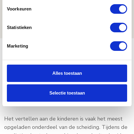
even niet bent.
Voorkeuren
Statistieken
Marketing
Hoe wij jullie
Alles toestaan
voorbereiden op dit
gesprek
Selectie toestaan
Het vertellen aan de kinderen is vaak het meest
opgeladen onderdeel van de scheiding. Tijdens de